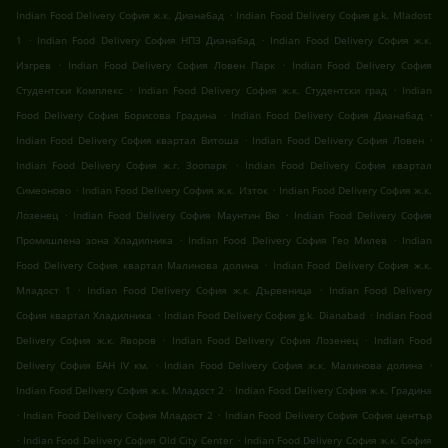
.
Indian Food Delivery София ж.к. Дианабад
Indian Food Delivery София g.k. Mladost
.
.
1
Indian Food Delivery София НПЗ Дианабад
Indian Food Delivery София ж.к.
.
.
Изгрев
Indian Food Delivery София Ловен Парк
Indian Food Delivery София
.
.
Студентски Комплекс
Indian Food Delivery София ж.к. Студентски град
Indian
.
.
Food Delivery София Борисова Градина
Indian Food Delivery София Дианабад
.
.
Indian Food Delivery София квартал Витоша
Indian Food Delivery София Ловен
.
Indian Food Delivery София ж.г. Зоопарк
Indian Food Delivery София квартал
.
.
Симеоново
Indian Food Delivery София ж.к. Изток
Indian Food Delivery София ж.к.
.
.
Лозенец
Indian Food Delivery София Маунтин Вю
Indian Food Delivery София
.
.
Промишлена зона Хладилника
Indian Food Delivery София Гео Милев
Indian
.
Food Delivery София квартал Малинова долина
Indian Food Delivery София ж.к.
.
.
Младост 1
Indian Food Delivery София ж.к. Дървеница
Indian Food Delivery
.
.
София квартал Хладилника
Indian Food Delivery София g.k. Dianabad
Indian Food
.
.
Delivery София ж.к. Яворов
Indian Food Delivery София Лозенец
Indian Food
.
.
Delivery София БАН IV км.
Indian Food Delivery София ж.к. Малинова долина
.
Indian Food Delivery София ж.к. Младост 2
Indian Food Delivery София ж.к. Градина
.
.
Indian Food Delivery София Младост 2
Indian Food Delivery София София център
.
.
Indian Food Delivery София Old City Center
Indian Food Delivery София ж.к. София