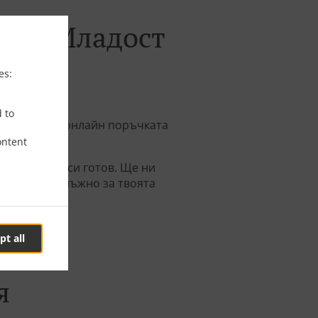
зтокМладост
es:
d to
и изпълним онлайн поръчката
ontent
ка, когато си готов. Ще ни
за времето нъжно за твоята
pt all
я