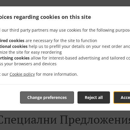
Доставка В София НПЗ И
ices regarding cookies on this site
 our third party partners may use cookies for the following purpos
ired cookies
are necessary for the site to function
tional cookies
help us to prefill your details on your next order an
о София НПЗ ИзтокМладост и с удоволствие ще приемем 
mize the site for easy reordering
ти.
rtising cookies
allow for interest-based advertising and tailored c
ss your browsers and devices
реш от нашето интерактивно меню и да направиш поръч
it our
Cookie policy
for more information.
а да потвърдим заявката ти и изпратим обратна връзка 
поръчка.
Change preferences
Reject all
Acce
Специални Предложени