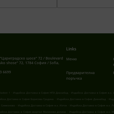
Links
"Цариградско шосе" 72 / Boulevard
Меню
sko shose" 72, 1784 София / Sofia,
3 6699
Предварителна
поръчка
.
.
ladost 1
Индийска Доставка в София НПЗ Дианабад
Индийска Доставка в София ж.к. 
.
.
йска Доставка в София Борисова Градина
Индийска Доставка в София Дианабад
Инд
.
.
л Симеоново
Индийска Доставка в София ж.к. Изток
Индийска Доставка в София ж.к. Л
.
ийска Доставка в София квартал Малинова долина
Индийска Доставка в София ж.к. М