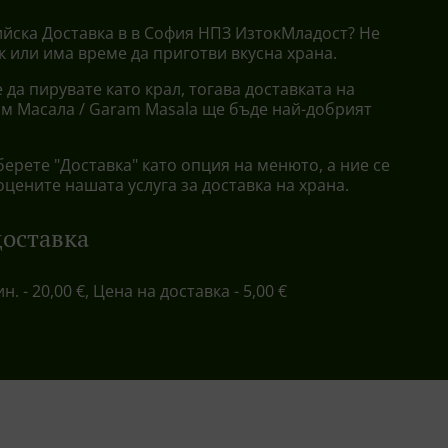
йска Доставка в в София НПЗ ИзтокМладост? Не
ак или има време да приготви вкусна храна.
 да пирувате като крал, тогава доставката на
ам Масала / Garam Masala ще бъде най-добрият
берете "Доставка" като опция на менюто, а ние се
оцените нашата услуга за доставка на храна.
доставка
ин. - 20,00 €, Цена на доставка - 5,00 €