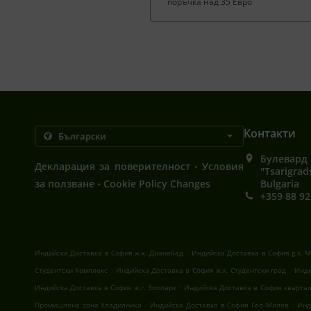
поръчка над 35 Евро
Контакти
Булевард 
.
Декларация за поверителност
Условия
"Tsarigrad
.
за ползване
Cookie Policy Changes
Bulgaria
+359 88 92
.
Индийска Доставка в София ж.к. Дианабад
Индийска Доставка в София g.k. M
.
.
Студентски Комплекс
Индийска Доставка в София ж.к. Студентски град
Инди
.
Индийска Доставка в София ж.г. Зоопарк
Индийска Доставка в София кварта
.
.
Промишлена зона Хладилника
Индийска Доставка в София Гео Милев
Инд