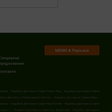
МЕНЮ & Поръчки
Специални
предложения
Контакти
.
.
Изгрев
Индийска Доставка в София Ловен Парк
Индийска Доставка в София
.
.
ийска Доставка в София квартал Витоша
Индийска Доставка в София Ловен
.
.
озенец
Индийска Доставка в София Маунтин Вю
Индийска Доставка в София
.
.
ладост 1
Индийска Доставка в София ж.к. Дървеница
Индийска Доставка в