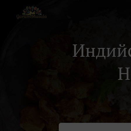
Индийс
Н