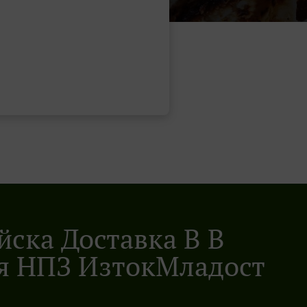
ска Доставка В В
я НПЗ ИзтокМладост