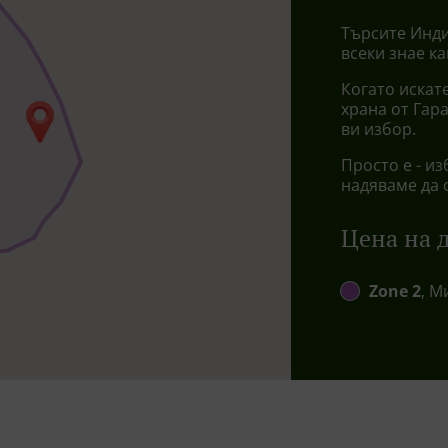
Търсите Инди
всеки знае к
Когато искате
храна от Гар
ви избор.
Просто е - из
надяваме да 
Цена на 
Zone 2
, М