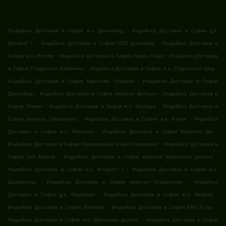
.
Индийска Доставка в София ж.к. Дианабад
Индийска Доставка в София g.k.
.
.
Mladost 1
Индийска Доставка в София НПЗ Дианабад
Индийска Доставка в
.
.
София ж.к. Изгрев
Индийска Доставка в София Ловен Парк
Индийска Доставка
.
.
в София Студентски Комплекс
Индийска Доставка в София ж.к. Студентски град
.
Индийска Доставка в София Борисова Градина
Индийска Доставка в София
.
.
Дианабад
Индийска Доставка в София квартал Витоша
Индийска Доставка в
.
.
София Ловен
Индийска Доставка в София ж.г. Зоопарк
Индийска Доставка в
.
.
София квартал Симеоново
Индийска Доставка в София ж.к. Изток
Индийска
.
.
Доставка в София ж.к. Лозенец
Индийска Доставка в София Маунтин Вю
.
Индийска Доставка в София Промишлена зона Хладилника
Индийска Доставка в
.
.
София Гео Милев
Индийска Доставка в София квартал Малинова долина
.
Индийска Доставка в София ж.к. Младост 1
Индийска Доставка в София ж.к.
.
.
Дървеница
Индийска Доставка в София квартал Хладилника
Индийска
.
.
Доставка в София g.k. Dianabad
Индийска Доставка в София ж.к. Яворов
.
.
Индийска Доставка в София Лозенец
Индийска Доставка в София БАН IV км.
.
Индийска Доставка в София ж.к. Малинова долина
Индийска Доставка в София