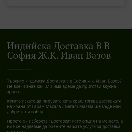
Индийска Доставка В В
София Ж.к. Иван Вазов
Търсите Индийска Доставка в в София ж.к. Иван Вазов?
Не всеки знае как или има време да приготви вкусна
храна.
Когато искате да пирувате като крал, тогава доставката
на храна от Гарам Масала / Garam Masala ще бъде най-
добрият ви избор.
Просто е - изберете "Доставка" като опция на менюто, а
ние се надяваме да оцените нашата услуга за доставка
на храна.