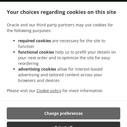
.
Индийска Доставка в София в.з. Малинова долина
Индийска Доставка в София
.
.
Your choices regarding cookies on this site
Младост 1Младост
Индийска Доставка в София 7-Ми Километър
Индийска
.
Доставка в София ж.к. Младост 1А
Индийска Доставка в София НПЗ Хаджи
Oracle and our third party partners may use cookies for
.
.
Димитър
Индийска Доставка в София ж.к. Гоце Делчев
Индийска Доставка в
the following purposes:
.
.
София квартал Подуяне
Индийска Доставка в София Мотописта
Индийска
.
.
Доставка в София Sofia Center
Индийска Доставка в София ж.к. Стрелбище
required cookies
are necessary for the site to
function
.
Индийска Доставка в София ж.к. Дружба 1
Индийска Доставка в София 7-ми 11-ти
functional cookies
help us to prefill your details on
.
.
километър
Индийска Доставка в София Младост 3
Индийска Доставка в София
your next order and to optimize the site for easy
.
.
квартал Манастирски ливади
Индийска Доставка в София НПЗ Изток
Индийска
reordering
.
.
Доставка в София НПЗ ИзтокМладост
Индийска Доставка в София ж.к. Дружба 2
advertising cookies
allow for interest-based
advertising and tailored content across your
.
Индийска Доставка в София квартал Горубляне
Индийска Доставка в София
browsers and devices
.
.
.
Младост
Индийска Доставка в София Витоша
Индийска Доставка в София
.
.
Индийска Доставка в Бусманци София център
Индийска Доставка в Бусманци
Please visit our
Cookie policy
for more information.
.
.
Индийска Доставка в Poligona квартал Полигона
Индийска Доставка в Poligona
.
North Indian Доставка в
Доставка на храна за вкъщи
Change preferences