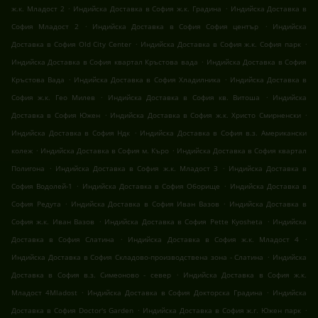
.
.
ж.к. Младост 2
Индийска Доставка в София ж.к. Градина
Индийска Доставка в
.
.
София Младост 2
Индийска Доставка в София София център
Индийска
.
.
Доставка в София Old City Center
Индийска Доставка в София ж.к. София парк
.
Индийска Доставка в София квартал Кръстова вада
Индийска Доставка в София
.
.
Кръстова Вада
Индийска Доставка в София Хладилника
Индийска Доставка в
.
.
София ж.к. Гео Милев
Индийска Доставка в София кв. Витоша
Индийска
.
.
Доставка в София Южен
Индийска Доставка в София ж.к. Христо Смирненски
.
Индийска Доставка в София Ндк
Индийска Доставка в София в.з. Американски
.
.
колеж
Индийска Доставка в София м. Къро
Индийска Доставка в София квартал
.
.
Полигона
Индийска Доставка в София ж.к. Младост 3
Индийска Доставка в
.
.
София Водолей-1
Индийска Доставка в София Оборище
Индийска Доставка в
.
.
София Редута
Индийска Доставка в София Иван Вазов
Индийска Доставка в
.
.
София ж.к. Иван Вазов
Индийска Доставка в София Pette Kyosheta
Индийска
.
.
Доставка в София Слатина
Индийска Доставка в София ж.к. Младост 4
.
Индийска Доставка в София Складово-производствена зона - Слатина
Индийска
.
Доставка в София в.з. Симеоново - север
Индийска Доставка в София ж.к.
.
.
Младост 4Mladost
Индийска Доставка в София Докторска Градина
Индийска
.
.
Доставка в София Doctor's Garden
Индийска Доставка в София ж.г. Южен парк