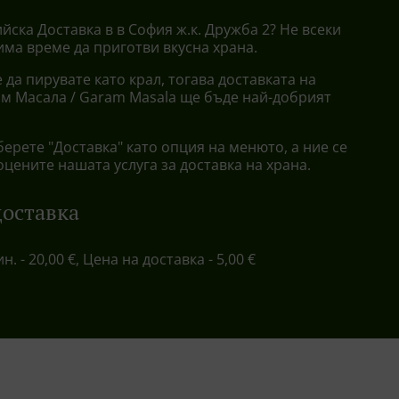
йска Доставка в в София ж.к. Дружба 2? Не всеки
 има време да приготви вкусна храна.
 да пирувате като крал, тогава доставката на
ам Масала / Garam Masala ще бъде най-добрият
берете "Доставка" като опция на менюто, а ние се
оцените нашата услуга за доставка на храна.
доставка
ин. - 20,00 €, Цена на доставка - 5,00 €