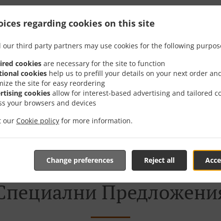
 Доставка В София Ж.к
ices regarding cookies on this site
 our third party partners may use cookies for the following purpos
ired cookies
are necessary for the site to function
tional cookies
help us to prefill your details on your next order an
mize the site for easy reordering
о София ж.к. Дружба 2 и с удоволствие ще приемем и из
rtising cookies
allow for interest-based advertising and tailored c
ss your browsers and devices
реш от нашето интерактивно меню и да направиш поръч
а да потвърдим заявката ти и изпратим обратна връзка 
it our
Cookie policy
for more information.
поръчка.
Change preferences
Reject all
Acce
Специални Предложени