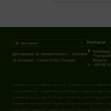
Контакти
Булевард 
.
Декларация за поверителност
Условия
"Tsarigrad
.
за ползване
Cookie Policy Changes
Bulgaria
+359 88 92
.
Индийска Доставка в София ж.к. Дианабад
Индийска Доставка в София g.k. M
.
.
Студентски Комплекс
Индийска Доставка в София ж.к. Студентски град
Инди
.
Индийска Доставка в София ж.г. Зоопарк
Индийска Доставка в София кварта
.
.
Промишлена зона Хладилника
Индийска Доставка в София Гео Милев
Инд
.
.
София квартал Хладилника
Индийска Доставка в София g.k. Dianabad
Индий