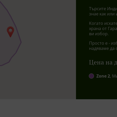
Търсите Инди
знае как или
Когато искате
храна от Гар
ви избор.
Просто е - из
надяваме да 
Цена на 
Zone 2
, М