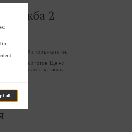
. Дружба 2
es:
d to
пълним онлайн поръчката ти.
ontent
ка, когато си готов. Ще ни
за времето нъжно за твоята
pt all
я