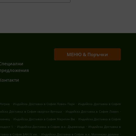
МЕНЮ & Поръчки
Специални
предложения
Контакти
.
.
Изгрев
Индийска Доставка в София Ловен Парк
Индийска Доставка в София
.
.
ийска Доставка в София квартал Витоша
Индийска Доставка в София Ловен
.
.
озенец
Индийска Доставка в София Маунтин Вю
Индийска Доставка в София
.
.
ладост 1
Индийска Доставка в София ж.к. Дървеница
Индийска Доставка в
.
.
тавка в София БАН IV км.
Индийска Доставка в София ж.к. Малинова долина