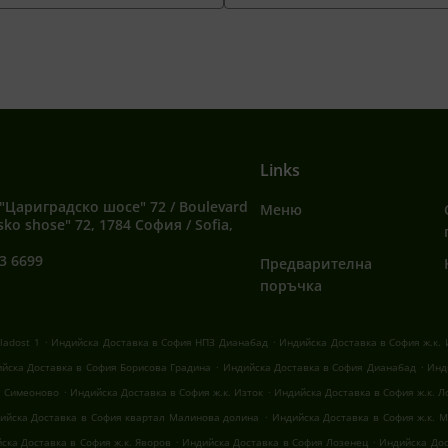
Links
"Цариградско шосе" 72 / Boulevard
Меню
sko shose" 72, 1784 София / Sofia,
3 6699
Предварителна
поръчка
.
.
ladost 1
Индийска Доставка в София НПЗ Дианабад
Индийска Доставка в София ж.к. 
.
.
йска Доставка в София Борисова Градина
Индийска Доставка в София Дианабад
Инд
.
.
л Симеоново
Индийска Доставка в София ж.к. Изток
Индийска Доставка в София ж.к. Л
.
ийска Доставка в София квартал Малинова долина
Индийска Доставка в София ж.к. М
.
.
ска Доставка в София ж.к. Яворов
Индийска Доставка в София Лозенец
Индийска Дос