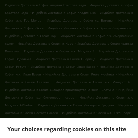
.
Индийска Доставка в София квартал Кръстова вада
Индийска Доставка в София
.
.
Кръстова Вада
Индийска Доставка в София Хладилника
Индийска Доставка в
.
.
София ж.к. Гео Милев
Индийска Доставка в София кв. Витоша
Индийска
.
.
Доставка в София Южен
Индийска Доставка в София ж.к. Христо Смирненски
.
Индийска Доставка в София Ндк
Индийска Доставка в София в.з. Американски
.
.
колеж
Индийска Доставка в София м. Къро
Индийска Доставка в София квартал
.
.
Полигона
Индийска Доставка в София ж.к. Младост 3
Индийска Доставка в
.
.
София Водолей-1
Индийска Доставка в София Оборище
Индийска Доставка в
.
.
София Редута
Индийска Доставка в София Иван Вазов
Индийска Доставка в
.
.
София ж.к. Иван Вазов
Индийска Доставка в София Pette Kyosheta
Индийска
.
.
Доставка в София Слатина
Индийска Доставка в София ж.к. Младост 4
.
Индийска Доставка в София Складово-производствена зона - Слатина
Индийска
.
Доставка в София в.з. Симеоново - север
Индийска Доставка в София ж.к.
.
.
Младост 4Mladost
Индийска Доставка в София Докторска Градина
Индийска
.
.
Доставка в София Doctor's Garden
Индийска Доставка в София ж.г. Южен парк
.
Индийска Доставка в София в.з. Малинова долина
Индийска Доставка в София
.
.
Your choices regarding cookies on this site
Младост 1Младост
Индийска Доставка в София 7-Ми Километър
Индийска
.
Доставка в София ж.к. Младост 1А
Индийска Доставка в София НПЗ Хаджи