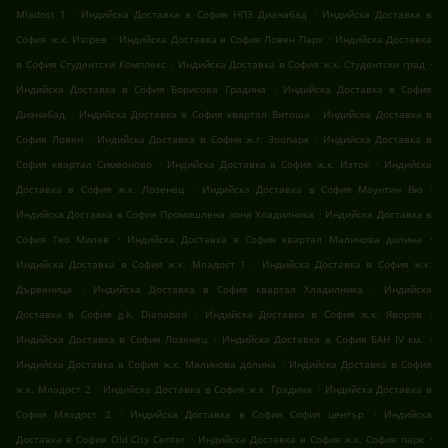
.
.
Mladost 1
Индийска Доставка в София НПЗ Дианабад
Индийска Доставка в
.
.
София ж.к. Изгрев
Индийска Доставка в София Ловен Парк
Индийска Доставка
.
.
в София Студентски Комплекс
Индийска Доставка в София ж.к. Студентски град
.
Индийска Доставка в София Борисова Градина
Индийска Доставка в София
.
.
Дианабад
Индийска Доставка в София квартал Витоша
Индийска Доставка в
.
.
София Ловен
Индийска Доставка в София ж.г. Зоопарк
Индийска Доставка в
.
.
София квартал Симеоново
Индийска Доставка в София ж.к. Изток
Индийска
.
.
Доставка в София ж.к. Лозенец
Индийска Доставка в София Маунтин Вю
.
Индийска Доставка в София Промишлена зона Хладилника
Индийска Доставка в
.
.
София Гео Милев
Индийска Доставка в София квартал Малинова долина
.
Индийска Доставка в София ж.к. Младост 1
Индийска Доставка в София ж.к.
.
.
Дървеница
Индийска Доставка в София квартал Хладилника
Индийска
.
.
Доставка в София g.k. Dianabad
Индийска Доставка в София ж.к. Яворов
.
.
Индийска Доставка в София Лозенец
Индийска Доставка в София БАН IV км.
.
Индийска Доставка в София ж.к. Малинова долина
Индийска Доставка в София
.
.
ж.к. Младост 2
Индийска Доставка в София ж.к. Градина
Индийска Доставка в
.
.
София Младост 2
Индийска Доставка в София София център
Индийска
.
.
Доставка в София Old City Center
Индийска Доставка в София ж.к. София парк