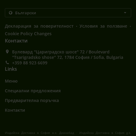
.
.
Декларация за поверителност
Условия за ползване
Cookie Policy Changes
Контакти
Булевард "Цариградско шосе" 72 / Boulevard
"Tsarigradsko shose" 72, 1784 София / Sofia, Bulgaria
+359 88 923 6699
Links
Меню
Специални предложения
Предварителна поръчка
Контакти
.
Индийска Доставка в София ж.к. Дианабад
Индийска Доставка в София g.k.